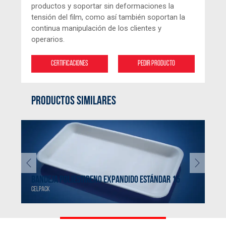
productos y soportar sin deformaciones la
tensión del film, como así también soportan la
continua manipulación de los clientes y
operarios.
Certificaciones
Pedir producto
PRODUCTOS SIMILARES
BANDEJA POLIESTIRENO EXPANDIDO ESTÁNDAR 15
BAN
CELPACK
CELP