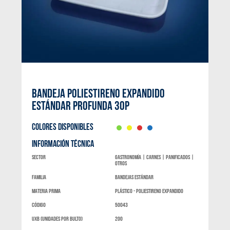
BANDEJA POLIESTIRENO EXPANDIDO
ESTÁNDAR PROFUNDA 30P
COLORES DISPONIBLES
INFORMACIÓN TÉCNICA
Sector
Gastronomía | Carnes | Panificados |
Otros
Familia
Bandejas Estándar
materia prima
Plástico - Poliestireno expandido
código
50043
UXB (unidades por bulto)
200