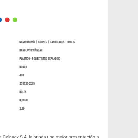
Gastronomía | Carnes | Panificados | Otros
Bandejas Estándar
Plástico - Poliestireno expandido
50001
400
270x150x15
bolsa
0,0820
2,20
e Celpack S.A. le brinda una mejor presentación a