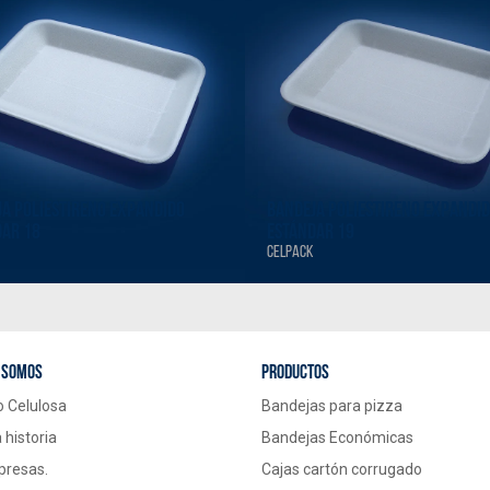
A POLIESTIRENO EXPANDIDO
BANDEJA POLIESTIRENO EXPANDI
DAR 18
ESTÁNDAR 19
CELPACK
 somos
Productos
o Celulosa
Bandejas para pizza
 historia
Bandejas Económicas
presas.
Cajas cartón corrugado