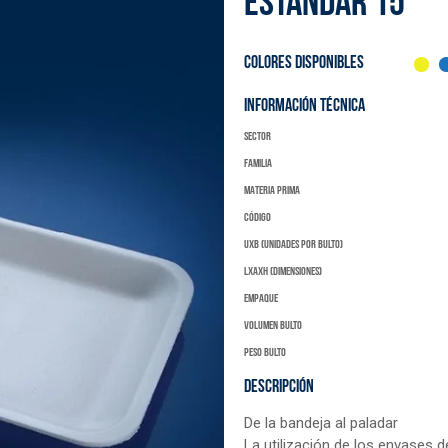
ESTÁNDAR 15
COLORES DISPONIBLES
INFORMACIÓN TÉCNICA
Sector
Familia
materia prima
código
UXB (unidades por bulto)
LxAXH (dimensiones)
Empaque
Volumen bulto
peso bulto
DESCRIPCIÓN
De la bandeja al paladar
La utilización de los envases d