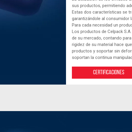
sus productos, permitiendo a
Estas dos características se t
garantizándole al consumidor l
Para cada necesidad un produ
Los productos de Celpack S.A.
de su mercado, contando para 
rigidez de su material hace que
productos y soportar sin defor
soportan la continua manipulaci
Certificaciones