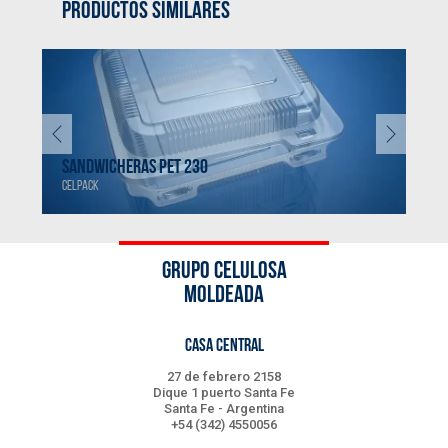
PRODUCTOS SIMILARES
SANDWICHERAS PET 230
SAN
CELPACK
CELP
GRUPO CELULOSA
MOLDEADA
CASA CENTRAL
27 de febrero 2158
Dique 1 puerto Santa Fe
Santa Fe - Argentina
+54 (342) 4550056