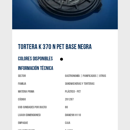
TORTERA K 370 N PET BASE NEGRA
COLORES DISPONIBLES
INFORMACIÓN TÉCNICA
Sector
Gastronomía | Panificados | Otros
Familia
Sandwicheras y torteras
materia prima
Plástico - Pet
código
261287
UXB (unidades por bulto)
80
LxAXH (dimensiones)
Diam296 h110
Empaque
Caja