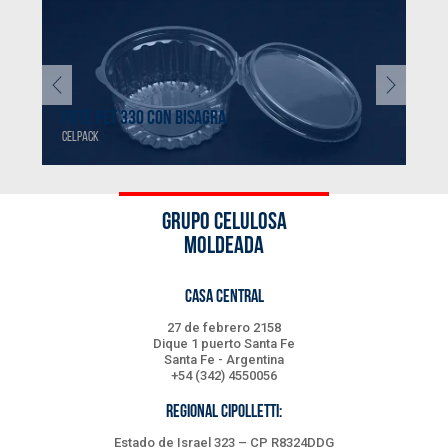
POTE PET 330 CON BISAGRA
POT
CELPACK
CELP
GRUPO CELULOSA
MOLDEADA
CASA CENTRAL
27 de febrero 2158
Dique 1 puerto Santa Fe
Santa Fe - Argentina
+54 (342) 4550056
REGIONAL CIPOLLETTI:
Estado de Israel 323 – CP R8324DDG