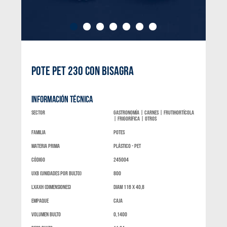
POTE PET 230 CON BISAGRA
INFORMACIÓN TÉCNICA
Sector
Gastronomía | Carnes | Frutihortícola
| Frigorífica | Otros
Familia
Potes
materia prima
Plástico - Pet
código
245004
UXB (unidades por bulto)
800
LxAXH (dimensiones)
Diam 116 x 40,8
Empaque
Caja
Volumen bulto
0,1400