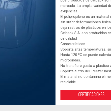
Los productos de Celpack son 
mercado. La amplia variedad d
exigencias.
El polipropileno es un materia
sin sufrir deformaciones físic
deja rastros de plásticos en lo
Celpack S.A. son producidas c
de calidad.
Características
Soporta altas temperaturas, sin
Hasta 120 ºC se puede calentar
microondas.
No transfiere gusto a plástico 
Soporta el frío del Freezer has
El material no contamina el m
reciclable.
Certificaciones