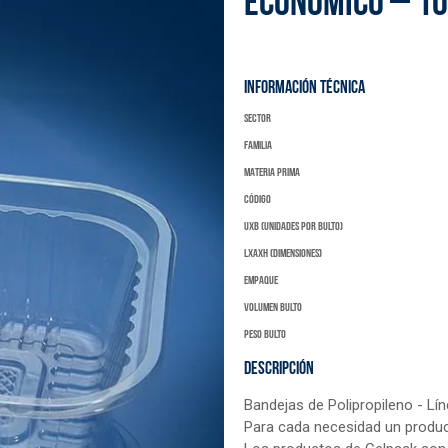
ECONÓMICO – 1
INFORMACIÓN TÉCNICA
Sector
Familia
materia prima
código
UXB (unidades por bulto)
LxAXH (dimensiones)
Empaque
Volumen bulto
peso bulto
DESCRIPCIÓN
Bandejas de Polipropileno - Lí
Para cada necesidad un produ