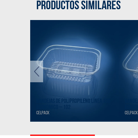
PRODUCTOS SIMILARES
O LÍNEA 100
BANDEJAS DE POLIPROPILENO LÍNEA 100
BANDEJ
ECONÓMICO – 102
ECONÓ
CELPACK
CELPACK