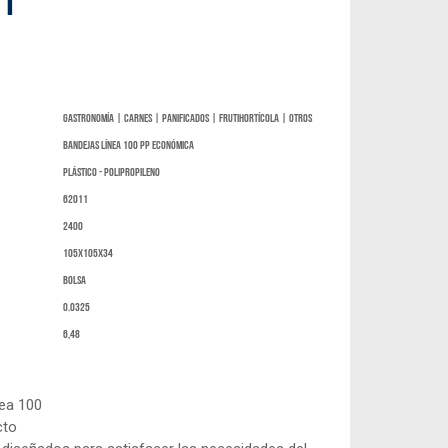
01
Gastronomía | Carnes | Panificados | Frutihortícola | Otros
Bandejas Línea 100 PP ECONÓMICA
Plástico - Polipropileno
62011
2400
105x105x34
bolsa
0.0325
6,48
nea 100
cto