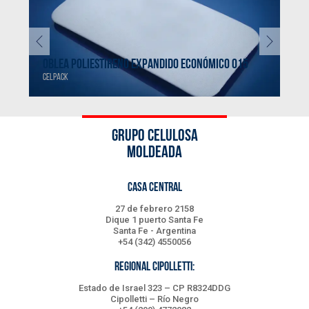
O
OBLEA POLIESTIRENO EXPANDIDO ECONÓMICO 015
OBL
CELPACK
CELP
GRUPO CELULOSA
MOLDEADA
CASA CENTRAL
27 de febrero 2158
Dique 1 puerto Santa Fe
Santa Fe - Argentina
+54 (342) 4550056
REGIONAL CIPOLLETTI:
Estado de Israel 323 – CP R8324DDG
Cipolletti – Río Negro