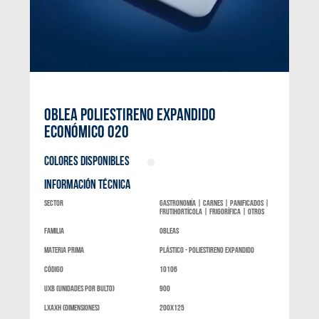
OBLEA POLIESTIRENO EXPANDIDO
ECONÓMICO 020
COLORES DISPONIBLES
INFORMACIÓN TÉCNICA
Sector
Gastronomía | Carnes | Panificados |
Frutihortícola | Frigorífica | Otros
Familia
Obleas
materia prima
Plástico - Poliestireno expandido
código
10106
UXB (unidades por bulto)
900
LxAXH (dimensiones)
200x125